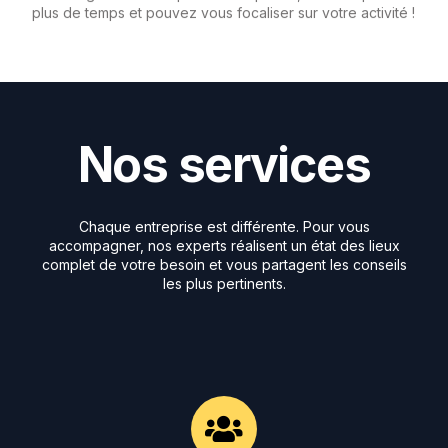
plus de temps et pouvez vous focaliser sur votre activité !
N
o
s
s
e
r
v
i
c
e
s
Chaque
entreprise
est
différente.
Pour
vous
accompagner,
nos
experts
réalisent
un
état
des
lieux
complet
de
votre
besoin
et
vous
partagent
les
conseils
les
plus
pertinents.