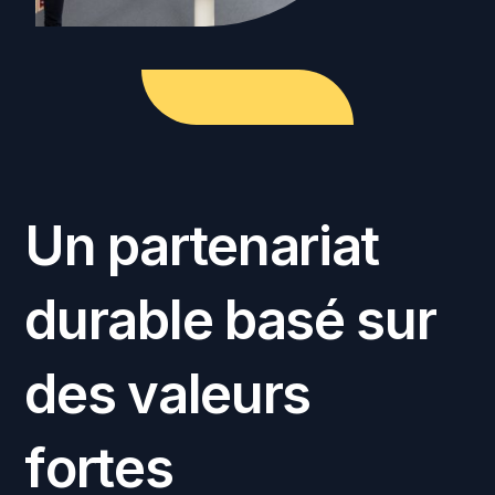
U
n
p
a
r
t
e
n
a
r
i
a
t
d
u
r
a
b
l
e
b
a
s
é
s
u
r
d
e
s
v
a
l
e
u
r
s
f
o
r
t
e
s