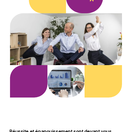
R
é
u
s
s
i
t
e
e
t
é
p
a
n
o
u
i
s
s
e
m
e
n
t
s
o
n
t
d
e
v
a
n
t
v
o
u
s