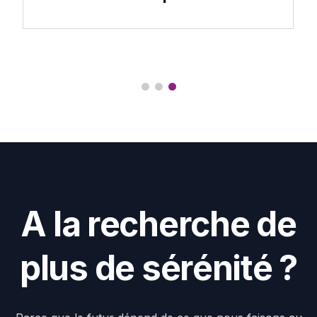
A
l
a
r
e
c
h
e
r
c
h
e
d
e
p
l
u
s
d
e
s
é
r
é
n
i
t
é
?