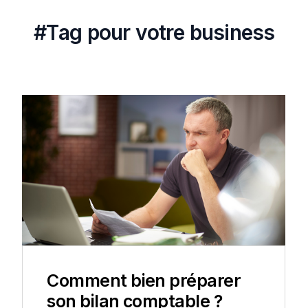
#
T
a
g
p
o
u
r
v
o
t
r
e
b
u
s
i
n
e
s
s
Comment bien préparer
son bilan comptable ?