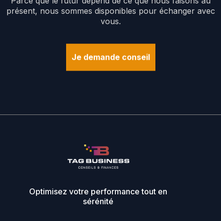
Parce
que
le
futur
dépend
de
ce
que
nous
faisons
au
présent,
nous
sommes
disponibles
pour
échanger
avec
vous.
Je demande conseil
Optimisez votre performance tout en
sérénité