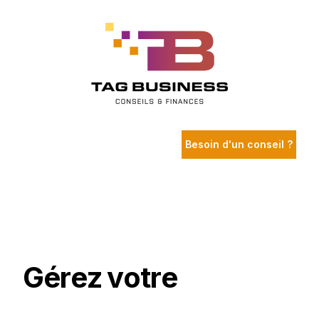
Besoin d'un conseil ?
G
é
r
e
z
v
o
t
r
e