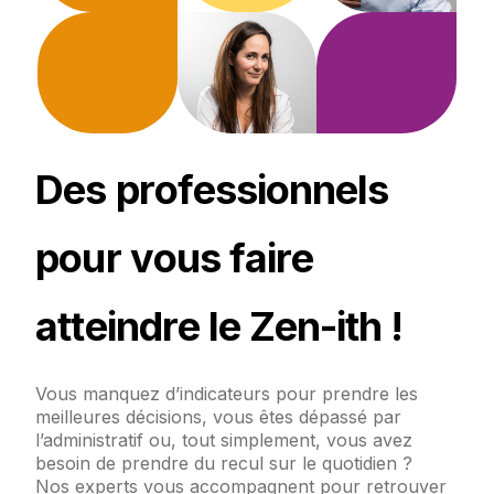
D
e
s
p
r
o
f
e
s
s
i
o
n
n
e
l
s
p
o
u
r
v
o
u
s
f
a
i
r
e
a
t
t
e
i
n
d
r
e
l
e
Z
e
n
-
i
t
h
!
Vous
manquez
d’indicateurs
pour
prendre
les
meilleures
décisions,
vous
êtes
dépassé
par
l’administratif
ou,
tout
simplement,
vous
avez
besoin
de
prendre
du
recul
sur
le
quotidien
?
Nos
experts
vous
accompagnent
pour
retrouver