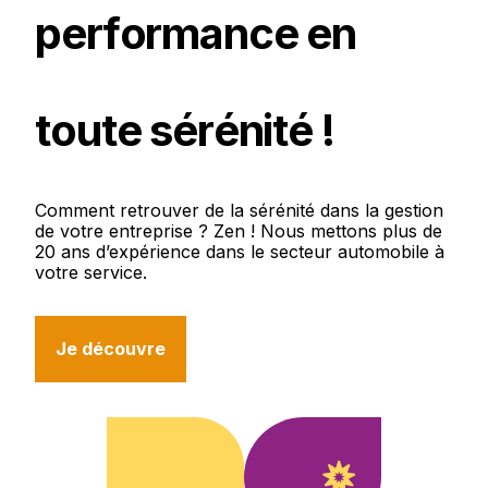
p
e
r
f
o
r
m
a
n
c
e
e
n
t
o
u
t
e
s
é
r
é
n
i
t
é
!
Comment
retrouver
de
la
sérénité
dans
la
gestion
de
votre
entreprise
?
Zen
!
Nous
mettons
plus
de
20
ans
d’expérience
dans
le
secteur
automobile
à
votre
service.
Je découvre