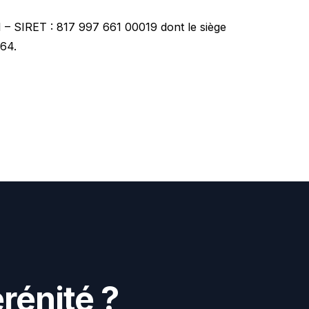
 – SIRET : 817 997 661 00019 dont le siège
64.
é
r
é
n
i
t
é
?