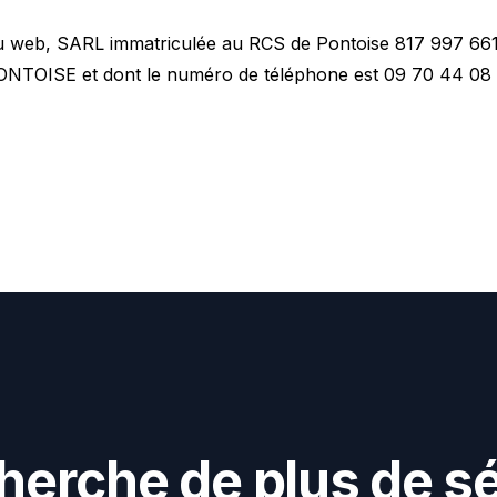
 du web, SARL immatriculée au RCS de Pontoise 817 997 661
ONTOISE et dont le numéro de téléphone est 09 70 44 08 
h
e
r
c
h
e
d
e
p
l
u
s
d
e
s