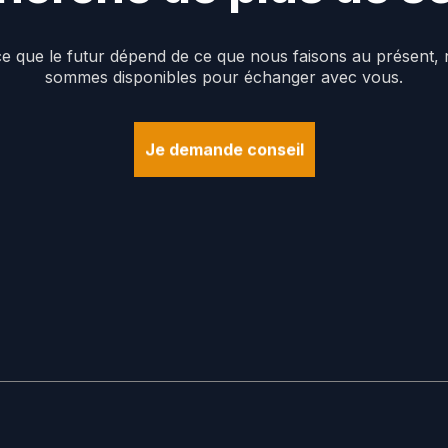
ce
que
le
futur
dépend
de
ce
que
nous
faisons
au
présent,
sommes
disponibles
pour
échanger
avec
vous.
Je demande conseil